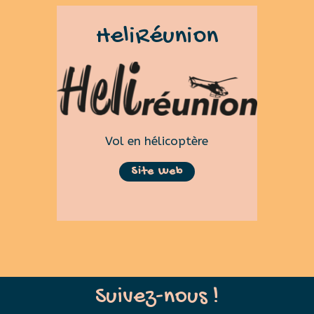
HeliRéunion
Vol en hélicoptère
Site Web
Suivez-nous !