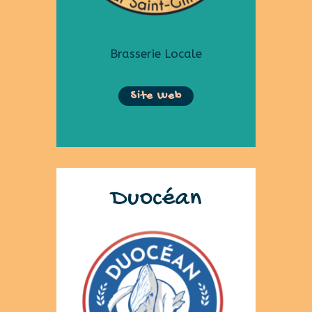
Brasserie Locale
Site Web
Duocéan