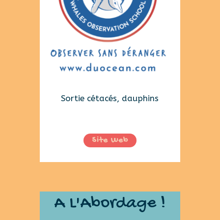
Sortie cétacés, dauphins
Site Web
A L'Abordage !